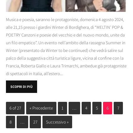
Musica e poesia, saranno le protagoniste, domenica 4 agosto 2024,
alle 21,15 presso i giardini Winter di Bordighera, di “MELTIN’ POP &
POETRY Canzoni e poesie del vecchio e del nuovo mondo, unite da
un filo empatico”. Un evento nell'ambito della rassegna Summer in
Winter (presentato da Winter to be continued) che vedrà salire sul
palco della suggestiva città turistica ligure, vicina al confine con la
Francia, Roberta Giallo e Laura Trimarchi, ambedue già protagoniste
di spettacoli in Italia, all'estero...
SCOPRI DI PIÙ
6 of 27
« Precedente
1
…
4
5
6
7
8
…
27
Successivo »