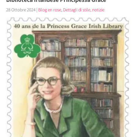
28 Ottobre 2024
|
Blog en rose
,
Dettagli di stile
,
notizie