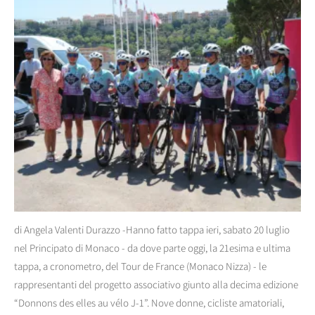
di Angela Valenti Durazzo -Hanno fatto tappa ieri, sabato 20 luglio
nel Principato di Monaco - da dove parte oggi, la 21esima e ultima
tappa, a cronometro, del Tour de France (Monaco Nizza) - le
rappresentanti del progetto associativo giunto alla decima edizione
“Donnons des elles au vélo J-1”. Nove donne, cicliste amatoriali,