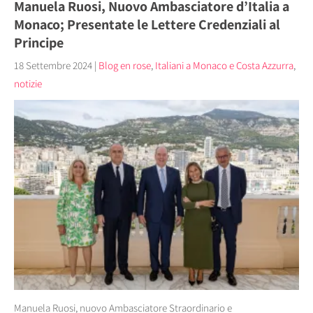
Manuela Ruosi, Nuovo Ambasciatore d’Italia a
Monaco; Presentate le Lettere Credenziali al
Principe
18 Settembre 2024
|
Blog en rose
,
Italiani a Monaco e Costa Azzurra
,
notizie
Manuela Ruosi, nuovo Ambasciatore Straordinario e