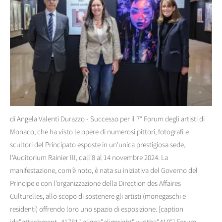
di Angela Valenti Durazzo - Successo per il 7° Forum degli artisti di
Monaco, che ha visto le opere di numerosi pittori, fotografi e
scultori del Principato esposte in un'unica prestigiosa sede,
l'Auditorium Rainier III, dall'8 al 14 novembre 2024. La
manifestazione, com'è noto, è nata su iniziativa del Governo del
Principe e con l'organizzazione della Direction des Affaires
Culturelles, allo scopo di sostenere gli artisti (monegaschi e
residenti) offrendo loro uno spazio di esposizione. [caption
id="attachment_41781" align="alignright" width="410"] Forum...