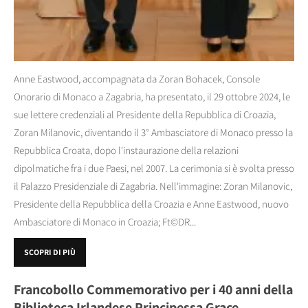
Anne Eastwood, accompagnata da Zoran Bohacek, Console
Onorario di Monaco a Zagabria, ha presentato, il 29 ottobre 2024, le
sue lettere credenziali al Presidente della Repubblica di Croazia,
Zoran Milanovic, diventando il 3° Ambasciatore di Monaco presso la
Repubblica Croata, dopo l'instaurazione della relazioni
dipolmatiche fra i due Paesi, nel 2007. La cerimonia si è svolta presso
il Palazzo Presidenziale di Zagabria. Nell'immagine: Zoran Milanovic,
Presidente della Repubblica della Croazia e Anne Eastwood, nuovo
Ambasciatore di Monaco in Croazia; Ft©DR...
SCOPRI DI PIÙ
Francobollo Commemorativo per i 40 anni della
Biblioteca Irlandese Principessa Grace