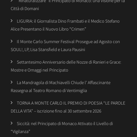
“Rinaturalizzare” il Principato di Monaco: una Visione per la
Città di Domani
LIGURIA: il Giornalista Dino Frambati e il Medico Stefano
Alice Presentano il Nuovo Libro “Crimen”
Il Monte Carlo Summer Festival Prosegue ad Agosto con
SOUL!, LP, Lisa Stansfield e Laura Pausini
Settantesimo Anniversario delle Nozze di Ranieri e Grace:
Mostre e Omaggi nel Principato
La Mandragola di Machiavelli Chiude l’ Affascinante
Rassegna al Teatro Romano di Ventimiglia
TORNA A MONTE CARLO IL PREMIO DI POESIA “LE PAROLE
DELLA VITA” – iscrizione fino al 30 settembre 2026
Siccità: nel Principato di Monaco Attivato il Livello di
“Vigilanza”