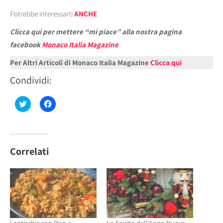
Potrebbe interessarti
ANCHE
Clicca qui per mettere “mi piace” alla nostra pagina
facebook
Monaco Italia Magazine
Per Altri Articoli di Monaco Italia Magazine
Clicca qui
Condividi:
Fai
Fai
clic
clic
qui
per
per
condividere
condividere
su
su
Facebook
Twitter
(Si
(Si
apre
Correlati
apre
in
in
una
una
nuova
nuova
finestra)
finestra)
Lenticchie con Riso e
Lo Spirito dell’Anno Nuovo –