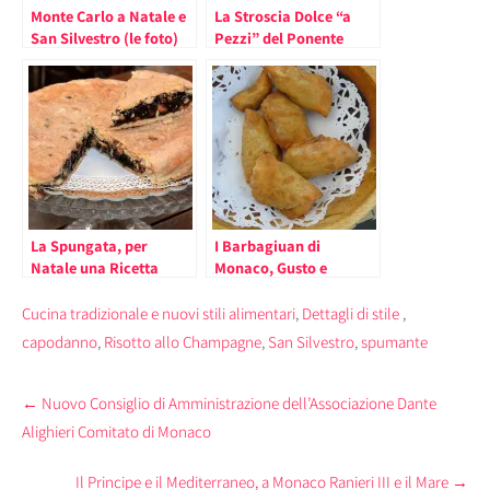
Monte Carlo a Natale e
La Stroscia Dolce “a
San Silvestro (le foto)
Pezzi” del Ponente
Ligure, Ideale per il
picnic di Pasquetta (La
Ricetta)
La Spungata, per
I Barbagiuan di
Natale una Ricetta
Monaco, Gusto e
Tradizionale
Tradizione (la ricetta)
Cucina tradizionale e nuovi stili alimentari
,
Dettagli di stile
,
capodanno
,
Risotto allo Champagne
,
San Silvestro
,
spumante
Post
←
Nuovo Consiglio di Amministrazione dell’Associazione Dante
navigation
Alighieri Comitato di Monaco
Il Principe e il Mediterraneo, a Monaco Ranieri III e il Mare
→