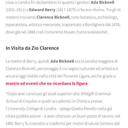
visse a Londra fin da bambino in quanto i genitori
Ada Bicknell
(1831-1911) e
Edward Berry
(1817-1875) vi fecero ritorno. Tra gli zii
materni troviamo
Clarence Bicknell
, noto botanico, archeologo,
esperantista, artista e mecenate, trapiantato a Bordighera dal 1878,
dove già nel 1888 creò l’omonimo Museo (tuttora esistente).
In Visita da Zio Clarence
La madre di Berry, quindi,
Ada Bicknell
era la sorella maggiore di
Clarence Bicknell, personaggio il cui segno culturale ed artistico è
ancora oggi visibile nella città del Ponente Ligure, anche grazie a
mostre ed eventi che ne ricordano la figura
“Dopo aver concluso gli studi superiori alla
Whitgift Grammar
School
di Croydon e quelli accademici in Chimica presso
l’
University College
di Londra – spiega Gisella Merello nella già
citata pubblicazione – e aver ottenuto un buon posto di lavoro, nel
1891 Berry fu costretto a trasferirsi per motivi di salute lontano dal