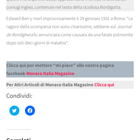
coniugi inglesi, contenute nel testo della studiosa Bordigotta.
Edward Berry morì improvvisamente il 29 gennaio 1931 a Roma. “Le
ragioni della scomparsa non sono chiarissime, sebbene sul
Journal
de Bordighera
fu annunciata come causata da una fatale polmonite
dopo soli dieci giorni di malattia”.
Clicca qui per mettere “mi piace” alla nostra pagina
facebook
Monaco Italia Magazine
Per Altri Articoli di Monaco Italia Magazine
Clicca qui
Condividi:
Fai
Fai
clic
clic
qui
per
per
condividere
condividere
su
su
Facebook
Twitter
(Si
(Si
apre