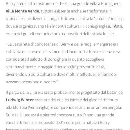
Berry si era fatto costruire, nel 1904, una grande villa a Bordighera,
Villa Monte Verde
, tuttora esistente anche se trasformata in
residence, che diventa il luogo di ritrovo di tutta la “colonia” inglese,
dove si organizzavano tè e incontri culturali. I coniugi inglesi, infatti,
erano dei grandi comunicatori e conoscitori della storia locale.
“La vasta rete di conoscenze di Berry e della moglie Margaret era
coltivata nel corso di ricevimenti ed incontri. La loro residenza era
considerata il salotto di Bordighera in quanto accoglieva
settimanalmente le maggiori personalità presenti in città,
divenendo un polo culturale dove molti intellettuali e filantropi
avevano occasione di vedersi”.
Il parco della villa era stato probabilmente progettato dal botanico
Ludwig Winter
creatore del nucleo iniziale dei giardini Hanbury
alla Mortola (Ventimiglia), e comprendeva anche un’ampia pergola.
Sui declivi scoscesi e pietrosi cresceva tutto l’anno una grande
varietà di fiori. E a proposito dell’amore per la natura i Berry
facevano spesso escursioni raccogliendo elementi e dati, tanto che