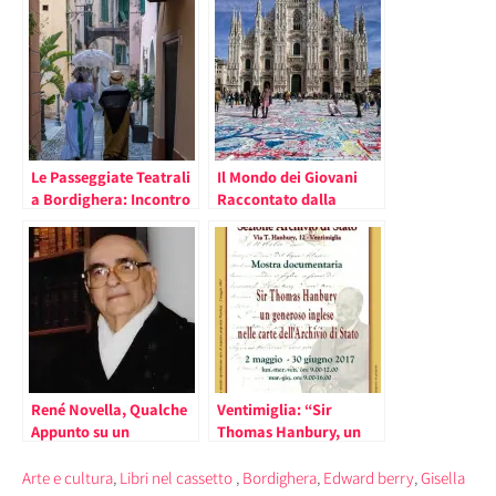
Le Passeggiate Teatrali
Il Mondo dei Giovani
a Bordighera: Incontro
Raccontato dalla
con un Passato Illustre
Psicoterapeuta Maria
Rita Parsi e dallo Street
Artist Ivan il Poeta, per
la Dante Alighieri di
Monaco (il comunicato)
René Novella, Qualche
Ventimiglia: “Sir
Appunto su un
Thomas Hanbury, un
Monegasco Illustre
Generoso Inglese”, Fino
al 30 Giugno
Arte e cultura
,
Libri nel cassetto
,
Bordighera
,
Edward berry
,
Gisella