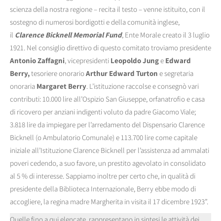
scienza della nostra regione – recita il testo – venne istituito, con il
sostegno di numerosi bordigotti e della comunità inglese,
il
Clarence Bicknell Memorial Fund
, Ente Morale creato il 3 luglio
1921. Nel consiglio direttivo di questo comitato troviamo presidente
Antonio Zaffagni
, vicepresidenti
Leopoldo Jung
e
Edward
Berry,
tesoriere onorario
Arthur Edward Turton
e segretaria
onoraria
Margaret Berry
. L’istituzione raccolse e consegnò vari
contributi: 10.000 lire all’Ospizio San Giuseppe, orfanatrofio e casa
di ricovero per anziani indigenti voluto da padre Giacomo Viale;
3.818 lire da impiegare per l’arredamento del Dispensario Clarence
Bicknell (o Ambulatorio Comunale) e 113.700 lire come capitale
iniziale all’Istituzione Clarence Bicknell per l’assistenza ad ammalati
poveri cedendo, a suo favore, un prestito agevolato in consolidato
al 5 % di interesse. Sappiamo inoltre per certo che, in qualità di
presidente della Biblioteca Internazionale, Berry ebbe modo di
accogliere, la regina madre Margherita in visita il 17 dicembre 1923”.
Quelle fino a qui elencate, rappresentano in sintesi le attività dei