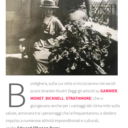
B
ordighera, sulla cui rotta si incrociarono nei secoli
scorsi stranieri illustri (leggi gli articoli su
GARNIER
,
MONET
,
BICKNELL
,
STRATHMORE
) che vi
giungevano anche per i vantaggi del clima mite sulla
salute, annovera tra i personaggi che la frequentarono, e diedero
impulso a numerose attività imprenditoriali e culturali,
anche
Edward Elhanan Berry
.