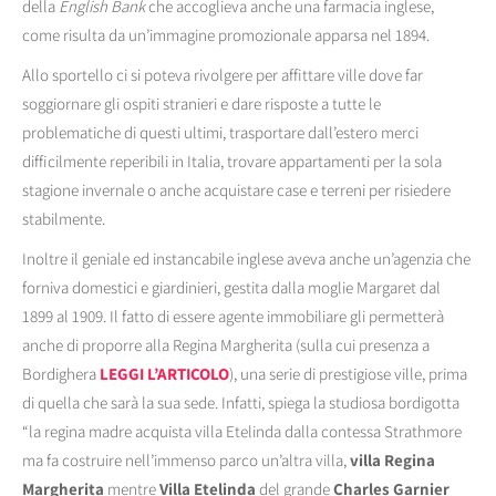
della
English Bank
che accoglieva anche una farmacia inglese,
come risulta da un’immagine promozionale apparsa nel 1894.
Allo sportello ci si poteva rivolgere per affittare ville dove far
soggiornare gli ospiti stranieri e dare risposte a tutte le
problematiche di questi ultimi, trasportare dall’estero merci
difficilmente reperibili in Italia, trovare appartamenti per la sola
stagione invernale o anche acquistare case e terreni per risiedere
stabilmente.
Inoltre il geniale ed instancabile inglese aveva anche un’agenzia che
forniva domestici e giardinieri, gestita dalla moglie Margaret dal
1899 al 1909. Il fatto di essere agente immobiliare gli permetterà
anche di proporre alla Regina Margherita (sulla cui presenza a
Bordighera
LEGGI L’ARTICOLO
), una serie di prestigiose ville, prima
di quella che sarà la sua sede. Infatti, spiega la studiosa bordigotta
“la regina madre acquista villa Etelinda dalla contessa Strathmore
ma fa costruire nell’immenso parco un’altra villa,
villa Regina
Margherita
mentre
Villa Etelinda
del grande
Charles Garnier