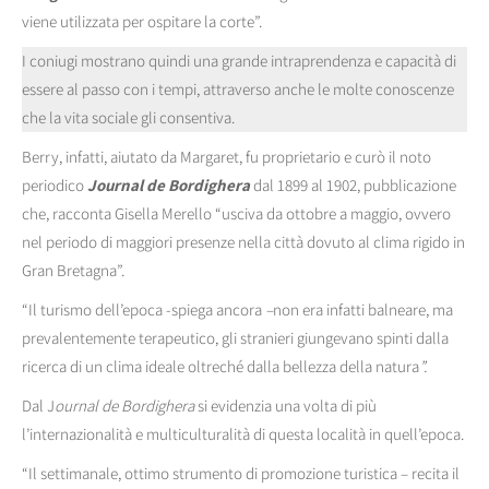
viene utilizzata per ospitare la corte”.
I coniugi mostrano quindi una grande intraprendenza e capacità di
essere al passo con i tempi, attraverso anche le molte conoscenze
che la vita sociale gli consentiva.
Berry, infatti, aiutato da Margaret, fu proprietario e curò il noto
periodico
Journal de Bordighera
dal 1899 al 1902, pubblicazione
che, racconta Gisella Merello “usciva da ottobre a maggio, ovvero
nel periodo di maggiori presenze nella città dovuto al clima rigido in
Gran Bretagna”.
“Il turismo dell’epoca -spiega ancora
–
non era infatti balneare, ma
prevalentemente terapeutico, gli stranieri giungevano spinti dalla
ricerca di un clima ideale oltreché dalla bellezza della natura
”.
Dal J
ournal de Bordighera
si evidenzia una volta di più
l’internazionalità e multiculturalità di questa località in quell’epoca.
“Il settimanale, ottimo strumento di promozione turistica – recita il