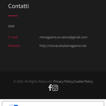
Contatti
MIM
E-mail:
mimagazine.arvalens@gmail.com
Website:
http://monacoitaliamagazine.net
© 2026. All Rights Reserved.
Privacy Policy
;
Cookie Policy
LE TUE PREFERENZE RELATIVE ALLA