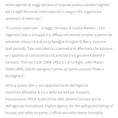
prime agenzie di viaggi attraverso la quale poteva vendere biglietti
per i tragitti ferroviari internazionali in
wagon-lits
, organizzare
spedizioni di merci ecc”.
“È curioso osservare – si legge nel testo di Gisella Merello – che
l’agenzia Cook si sviluppò e si diffuse nel mondo proprio a partire da
Leicester, stessa città dove la famiglia d’origine di Berry viveva in
quel periodo. Tale coincidenza ci permette di affermare che esisteva
un rapporto di conoscenza o di amicizia tra il giovane Edward e
l’anziano Thomas Cook (1808-1892) o il di lui figlio John Mason
(1834-1899), tale da spingere il primo ad aprire una loro filiale a
Bordighera”.
Oltre a questo Berry era rappresentante dell’agenzia
marittima
Wheatley & Co
. e della società per trasporti
transoceanici
Pitt & Scott
. A fine 1892, diventò titolare anche
dell’agenzia immobiliare
English Agency for the selling and letting of
houses and other property
. L’ufficio era nello stesso immobile