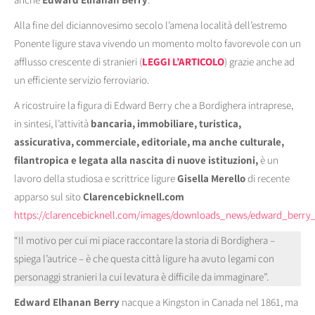
Alla fine del diciannovesimo secolo l’amena località dell’estremo
Ponente ligure stava vivendo un momento molto favorevole con un
afflusso crescente di stranieri (
LEGGI L’ARTICOLO
) grazie anche ad
un efficiente servizio ferroviario.
A ricostruire la figura di Edward Berry che a Bordighera intraprese,
in sintesi, l’attività
bancaria, immobiliare, turistica,
assicurativa, commerciale, editoriale, ma anche culturale,
filantropica e legata alla nascita di nuove istituzioni,
è un
lavoro della studiosa e scrittrice ligure
Gisella Merello
di recente
apparso sul sito
Clarencebicknell.com
https://clarencebicknell.com/images/downloads_news/edward_berry_
“Il motivo per cui mi piace raccontare la storia di Bordighera –
spiega l’autrice – è che questa città ligure ha avuto legami con
personaggi stranieri la cui levatura è difficile da immaginare”.
Edward Elhanan Berry
nacque a Kingston in Canada nel 1861, ma