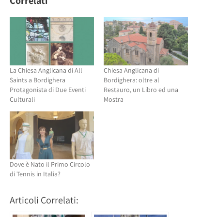
Correlati
apre
in
in
una
una
nuova
nuova
finestra)
finestra)
La Chiesa Anglicana di All
Chiesa Anglicana di
Saints a Bordighera
Bordighera: oltre al
Protagonista di Due Eventi
Restauro, un Libro ed una
Culturali
Mostra
Dove è Nato il Primo Circolo
di Tennis in Italia?
Articoli Correlati: