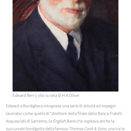
Edward Berry olio su tela di H.A.Oliver
Edward a Bordighera intraprese una serie di attività ed impegni
lavorativi come quella di “direttore della filiale della Banca Fratelli
Asquasciati di Sanremo, la
English Bank
che ospitava anche la
succursale bordigotta della famosa
Thomas Cook & Sons
, una tra le