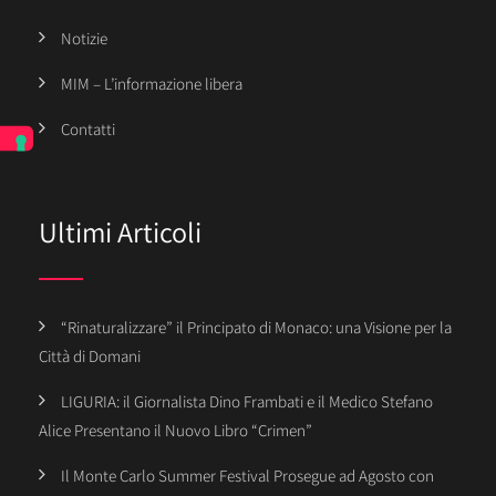
Notizie
MIM – L’informazione libera
Contatti
Ultimi Articoli
“Rinaturalizzare” il Principato di Monaco: una Visione per la
Città di Domani
LIGURIA: il Giornalista Dino Frambati e il Medico Stefano
Alice Presentano il Nuovo Libro “Crimen”
Il Monte Carlo Summer Festival Prosegue ad Agosto con