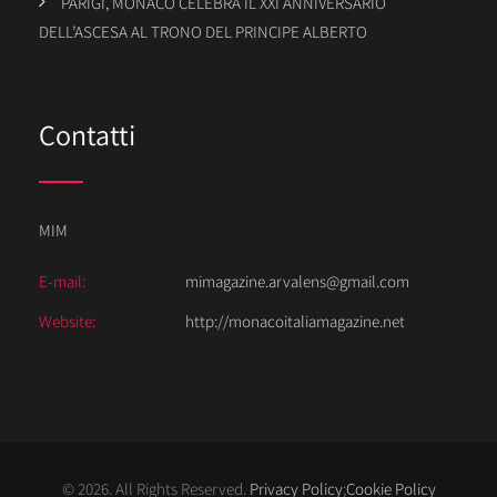
PARIGI, MONACO CELEBRA IL XXI ANNIVERSARIO
DELL’ASCESA AL TRONO DEL PRINCIPE ALBERTO
Contatti
MIM
E-mail:
mimagazine.arvalens@gmail.com
Website:
http://monacoitaliamagazine.net
© 2026. All Rights Reserved.
Privacy Policy
;
Cookie Policy