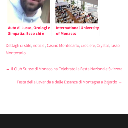
urbana “Marina di
Ventimiglia”
Auto di Lusso, Orologi e
International University
Simpatia: Ecco chi è
of Monaco:
GMK, Influencer che
Sostenibilità, Turismo
Piace nel Principato
di Lusso, Economia
Dettagli di stile
,
notizie
,
Casinò Montecarlo
,
crociere
,
Crystal
,
lusso
Digitale nelle Nuove
Montecarlo
Proposte Formative
Post
←
Il Club Suisse di Monaco ha Celebrato la Festa Nazionale Svizzera
navigation
Festa della Lavanda e delle Essenze di Montagna a Bajardo
→