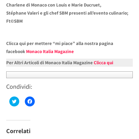
Charlene di Monaco con Louis e Marie Ducruet,
Stéphane Valeri e gli chef SBM presenti all’evento culinario;
Ft©SBM
Clicca qui per mettere “mi piace” alla nostra pagina
facebook
Monaco Italia Magazine
Per Altri Articoli di Monaco Italia Magazine
Clicca qui
Condividi:
Fai
Fai
clic
clic
qui
per
per
condividere
condividere
su
su
Facebook
Twitter
(Si
(Si
apre
Correlati
apre
in
in
una