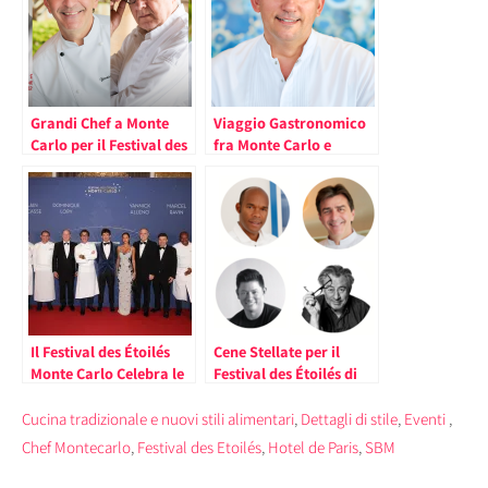
Grandi Chef a Monte
Viaggio Gastronomico
Carlo per il Festival des
fra Monte Carlo e
Étoilés
Milano nel Festival des
Étoilés. Protagonisti gli
Chef Dominique Lory e
Davide Oldani
Il Festival des Étoilés
Cene Stellate per il
Monte Carlo Celebra le
Festival des Étoilés di
Cantine dell’Hotel de
Monte Carlo
Paris
Cucina tradizionale e nuovi stili alimentari
,
Dettagli di stile
,
Eventi
,
Chef Montecarlo
,
Festival des Etoilés
,
Hotel de Paris
,
SBM