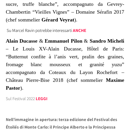
sucre, truffe blanche”, accompagnato da Gevrey-
Chambertin “Vieilles Vignes” – Domaine Sérafin 2017
(chef sommelier
Gérard Veyrat
).
Su Marcel Ravin potrebbe interessarti
ANCHE
Alain Ducasse
&
Emmanuel Pilon
&
Sandro Micheli
– Le Louis XV-Alain Ducasse, Hôtel de Paris:
“Butternut confite à l’anis vert, pralin des graines,
fromage blanc mousseux et granité yuzu”
accompagnato da Coteaux du Layon Rochefort –
Château Pierre-Bise 2018 (chef sommelier
Maxime
Pastor
).
Sul Festival 2022
LEGGI
Nell’immagine in apertura: terza edizione del Festival des
Étoilés di Monte Carlo: il Principe Alberto e la Principessa