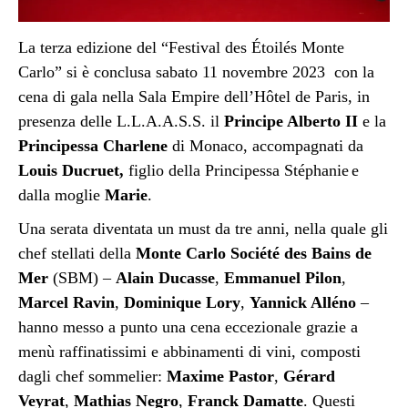
La terza edizione del “Festival des Étoilés Monte
Carlo” si è conclusa sabato 11 novembre 2023 con la
cena di gala nella Sala Empire dell’Hôtel de Paris, in
presenza delle L.L.A.A.S.S. il
Principe Alberto II
e la
Principessa Charlene
di Monaco, accompagnati da
Louis Ducruet,
figlio della Principessa Stéphanie
e
dal
la
moglie
Marie
.
Una serata diventata un must da tre anni, nella quale gli
chef stellati della
Monte Carlo Société des Bains de
Mer
(SBM) –
Alain Ducasse
,
Emmanuel Pilon
,
Marcel Ravin
,
Dominique Lory
,
Yannick Alléno
–
hanno messo a punto una cena eccezionale grazie a
menù raffinatissimi e abbinamenti di vini, composti
dagli chef sommelier:
Maxime Pastor
,
Gérard
Veyrat
,
Mathias Negro
,
Franck Damatte
. Questi