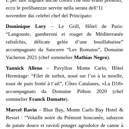
ecco le prelibatezze servite nella serata dell’11
novembre dai celebri chef del Principato:
Dominique Lory
– Le Grill, Hôtel de Paris:
“Langouste, gamberoni et rouget de Méditerranée
rafraîchis, délicate gelée d’une bouillabaisse”
accompagnato da Sancerre “Les Romains”, Domaine
Vacheron 2021 (chef sommelier
Mathias Negro
).
Yannick Alleno
– Pavyllon Monte Carlo, Hôtel
Hermitage: “Filet de turbot, noué sur l’os à la moelle,
toast de pain frotté à l’ail”, Côtes Catalanes, «La D18»
accompagnato da Domaine Pithon 2020 (chef
sommelier
Franck Damatte
).
Marcel Ravin
– Blue Bay, Monte Carlo Bay Hotel &
Resort : “Volaille noire du Piémont boucanée, sabayon
de patate douce et ravioli potager agrodolce de canne à