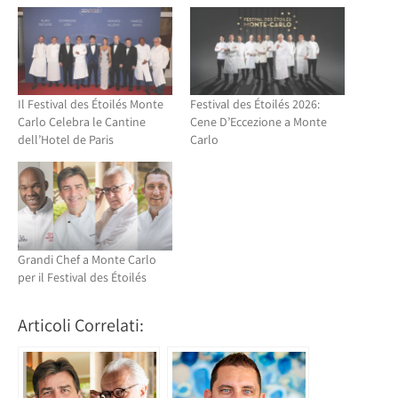
una
nuova
nuova
finestra)
finestra)
Il Festival des Étoilés Monte
Festival des Étoilés 2026:
Carlo Celebra le Cantine
Cene D’Eccezione a Monte
dell’Hotel de Paris
Carlo
Grandi Chef a Monte Carlo
per il Festival des Étoilés
Articoli Correlati: