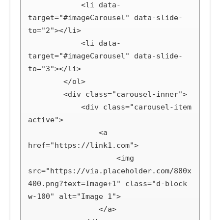
            <li data-
target="#imageCarousel" data-slide-
to="2"></li>

            <li data-
target="#imageCarousel" data-slide-
to="3"></li>

        </ol>

        <div class="carousel-inner">

            <div class="carousel-item 
active">

                <a 
href="https://link1.com">

                    <img 
src="https://via.placeholder.com/800x
400.png?text=Image+1" class="d-block 
w-100" alt="Image 1">

                </a>
