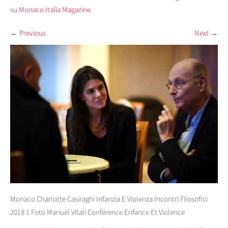
su Monaco Italia Magazine
←
Previous
Next
→
Monaco Charlotte Casiraghi Infanzia E Violenza Incontri Filosofici
2018 1 Foto Manuel Vitali Conférence Enfance Et Violence