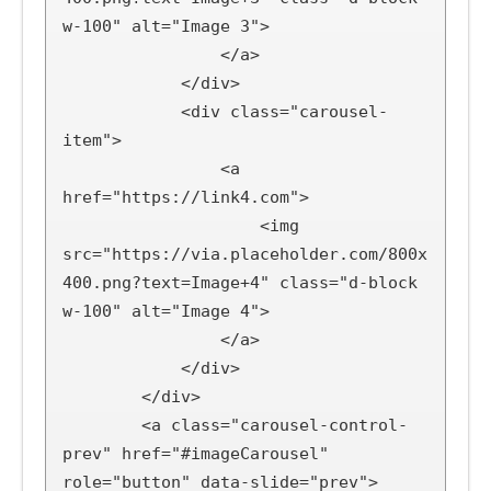
w-100" alt="Image 3">

                </a>

            </div>

            <div class="carousel-
item">

                <a 
href="https://link4.com">

                    <img 
src="https://via.placeholder.com/800x
400.png?text=Image+4" class="d-block 
w-100" alt="Image 4">

                </a>

            </div>

        </div>

        <a class="carousel-control-
prev" href="#imageCarousel" 
role="button" data-slide="prev">
