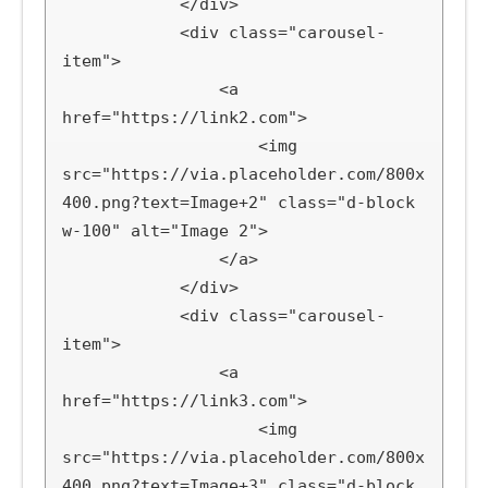
            </div>

            <div class="carousel-
item">

                <a 
href="https://link2.com">

                    <img 
src="https://via.placeholder.com/800x
400.png?text=Image+2" class="d-block 
w-100" alt="Image 2">

                </a>

            </div>

            <div class="carousel-
item">

                <a 
href="https://link3.com">

                    <img 
src="https://via.placeholder.com/800x
400.png?text=Image+3" class="d-block 