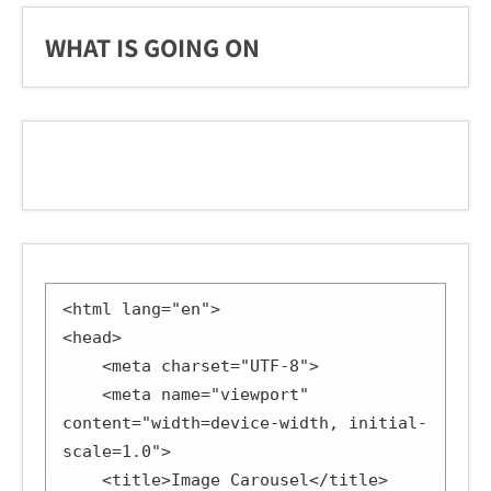
WHAT IS GOING ON
<html lang="en">

<head>

    <meta charset="UTF-8">

    <meta name="viewport" 
content="width=device-width, initial-
scale=1.0">

    <title>Image Carousel</title>
