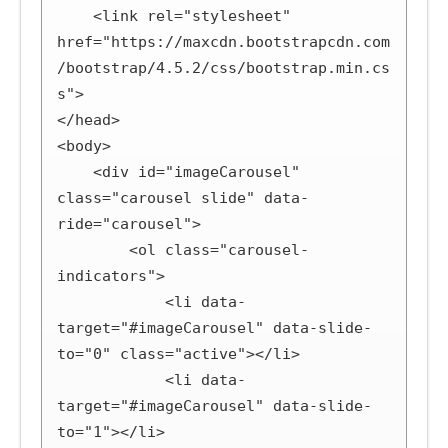
    <link rel="stylesheet" 
href="https://maxcdn.bootstrapcdn.com
/bootstrap/4.5.2/css/bootstrap.min.cs
s">

</head>

<body>

    <div id="imageCarousel" 
class="carousel slide" data-
ride="carousel">

        <ol class="carousel-
indicators">

            <li data-
target="#imageCarousel" data-slide-
to="0" class="active"></li>

            <li data-
target="#imageCarousel" data-slide-
to="1"></li>
