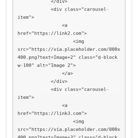
            </div>

            <div class="carousel-
item">

                <a 
href="https://link2.com">

                    <img 
src="https://via.placeholder.com/800x
400.png?text=Image+2" class="d-block 
w-100" alt="Image 2">

                </a>

            </div>

            <div class="carousel-
item">

                <a 
href="https://link3.com">

                    <img 
src="https://via.placeholder.com/800x
400.png?text=Image+3" class="d-block 