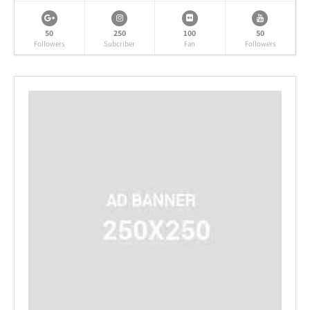
50
250
100
50
Followers
Subcriber
Fan
Followers