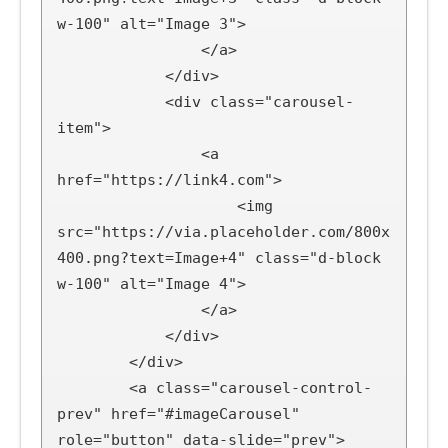
w-100" alt="Image 3">

                </a>

            </div>

            <div class="carousel-
item">

                <a 
href="https://link4.com">

                    <img 
src="https://via.placeholder.com/800x
400.png?text=Image+4" class="d-block 
w-100" alt="Image 4">

                </a>

            </div>

        </div>

        <a class="carousel-control-
prev" href="#imageCarousel" 
role="button" data-slide="prev">
