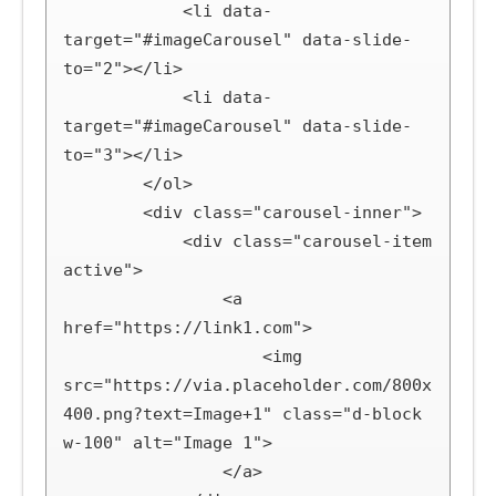
            <li data-
target="#imageCarousel" data-slide-
to="2"></li>

            <li data-
target="#imageCarousel" data-slide-
to="3"></li>

        </ol>

        <div class="carousel-inner">

            <div class="carousel-item 
active">

                <a 
href="https://link1.com">

                    <img 
src="https://via.placeholder.com/800x
400.png?text=Image+1" class="d-block 
w-100" alt="Image 1">

                </a>
