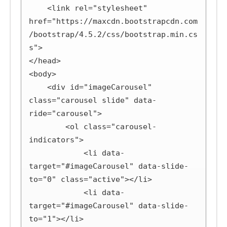
    <link rel="stylesheet" 
href="https://maxcdn.bootstrapcdn.com
/bootstrap/4.5.2/css/bootstrap.min.cs
s">

</head>

<body>

    <div id="imageCarousel" 
class="carousel slide" data-
ride="carousel">

        <ol class="carousel-
indicators">

            <li data-
target="#imageCarousel" data-slide-
to="0" class="active"></li>

            <li data-
target="#imageCarousel" data-slide-
to="1"></li>
