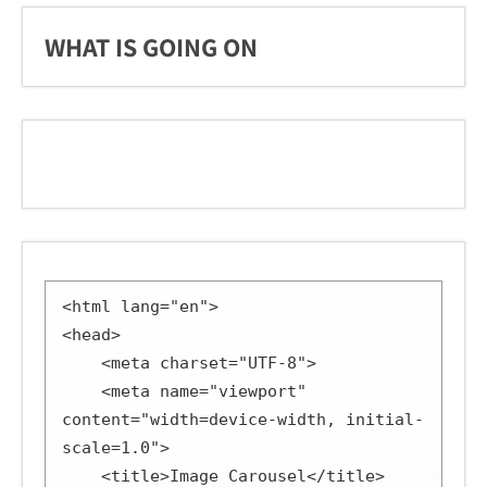
WHAT IS GOING ON
<html lang="en">

<head>

    <meta charset="UTF-8">

    <meta name="viewport" 
content="width=device-width, initial-
scale=1.0">

    <title>Image Carousel</title>
